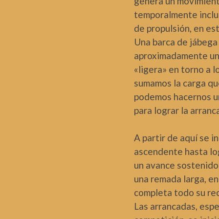
genera un movimient
temporalmente inclus
de propulsión, en es
Una barca de jábega
aproximadamente una 
«ligera» en torno a lo
sumamos la carga que
podemos hacernos un
para lograr la arranc
A partir de aquí se i
ascendente hasta log
un avance sostenido 
una remada larga, en 
completa todo su rec
Las arrancadas, espe