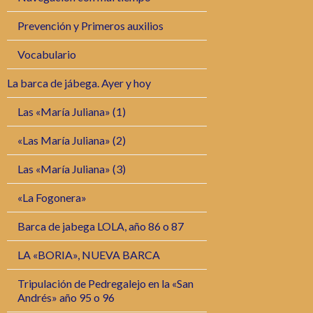
Prevención y Primeros auxilios
Vocabulario
La barca de jábega. Ayer y hoy
Las «María Juliana» (1)
«Las María Juliana» (2)
Las «María Juliana» (3)
«La Fogonera»
Barca de jabega LOLA, año 86 o 87
LA «BORIA», NUEVA BARCA
Tripulación de Pedregalejo en la «San
Andrés» año 95 o 96