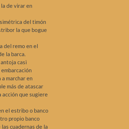
la de virar en
asimétrica del timón
stribor la que bogue
la del remo en el
e la barca.
 antoja casi
la embarcación
a a marchar en
ble más de atascar
a acción que sugiere
en el estribo o banco
stro propio banco
 las cuadernas de la